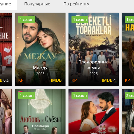
едние
Популярные
По рейтингу
1 сезон
1 сезон
1 с
Плодородные
Между
земли
2025
2025
6.9
4
1 сезон
1 сезон
2 с