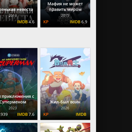
Мафия не может
енькая невеста
править миром
2013
2015
4.6
6.9
 приключения с
Суперменом
Жил-был воин
2023
2026
.939
7.6