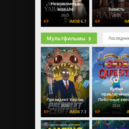
Незнакомец в
зеркале
Зависть
2025
2025
6.7
Мультфильмы
Последни
Время
приключений
Президент Кертис
Побочные кве
2026
2026
7.3