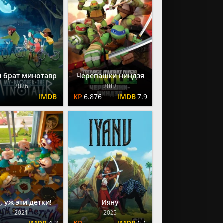
 брат минотавр
Черепашки ниндзя
2026
2012
6.876
7.9
, уж эти детки!
Ияну
2021
2025
4.3
6.6