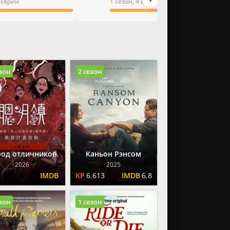
3 серии
1 сезон, 4 из 4 серии
езон
2 сезон
род отличников
Каньон Рэнсом
2026
2025
6.613
6.8
езон
1 сезон