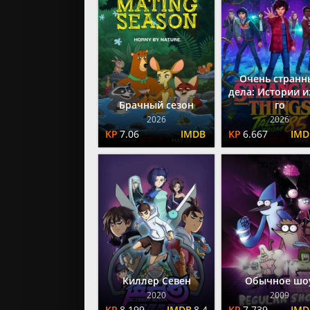
Очень странн
дела: Истории и
Брачный сезон
го
2026
2026
7.06
6.667
Киллер Севен
Обычное шо
2020
2009
8.199
8.4
7.739