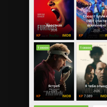
Стюарт Блум 
смог спасти
Яростная
вселенную
2026
2026
1 сезон
1 сезон
Ястреб
Я тебя отыщ
2026
2026
7.089