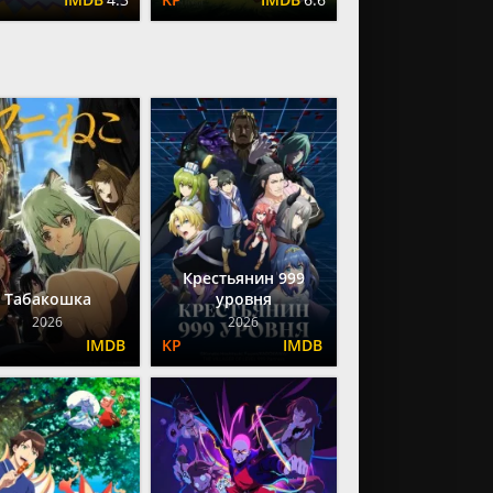
Крестьянин 999
Табакошка
уровня
2026
2026