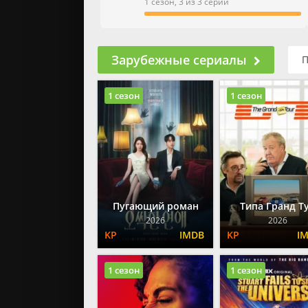
Военн
1 сезон, 3 из 3 серии
Докум
Детек
Детски
Зарубежные сериалы
П
Драм
1 сезон
1 сезон
Пугающий роман
Типа Гранд Т
2026
2026
1 сезон
1 сезон