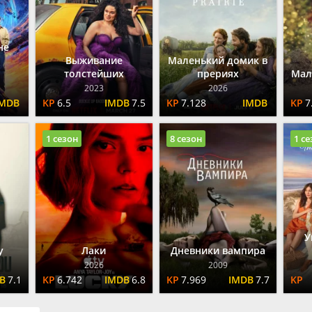
не
Выживание
Маленький домик в
толстейших
прериях
Мал
2023
2026
6.5
7.5
7.128
7
1 сезон
8 сезон
1 с
У
у
Лаки
Дневники вампира
2026
2009
7.1
6.742
6.8
7.969
7.7