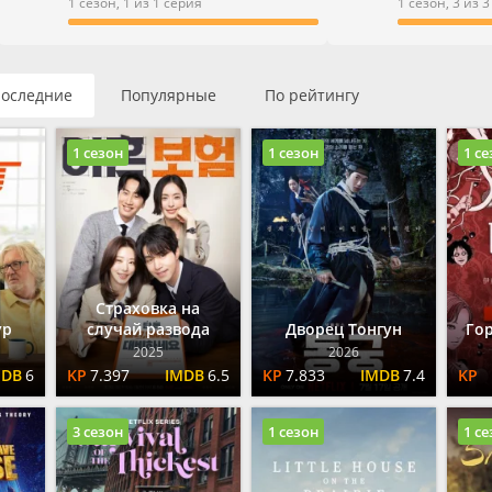
ые
Мелодрамы
1 сезон, 1 из 1 серия
1 сезон, 3 из 
ентальные
Приключения
тивы
Семейные
е
Триллеры
оследние
Популярные
По рейтингу
ы
Ужасы
Фантастика
1 сезон
1 сезон
1 с
Страховка на
ур
случай развода
Дворец Тонгун
Го
2025
2026
6
7.397
6.5
7.833
7.4
3 сезон
1 сезон
1 с