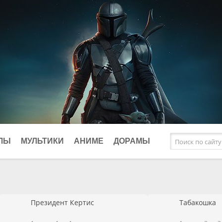
ЛЫ
МУЛЬТИКИ
АНИМЕ
ДОРАМЫ
афические
Исторические
Фэнтези
клы
Комедии
Президент Кертис
Табакошка
ки
Криминал