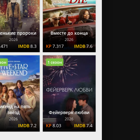
енькие пророки
Вместе до конца
2026
2026
.471
8.3
7.317
7.6
езон
1 сезон
икенд на пять
звёзд
Фейерверк любви
2026
2026
7.2
8.03
7.4