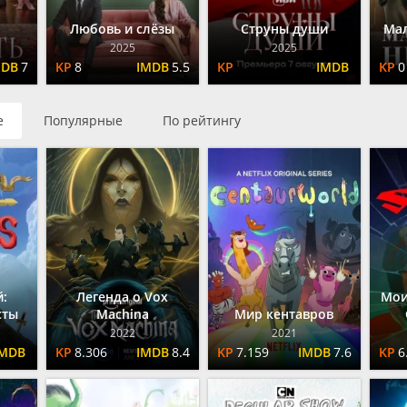
Любовь и слёзы
Струны души
Мал
2025
2025
7
8
5.5
0
е
Популярные
По рейтингу
:
Легенда о Vox
Мои
сты
Machina
Мир кентавров
2022
2021
8.306
8.4
7.159
7.6
6