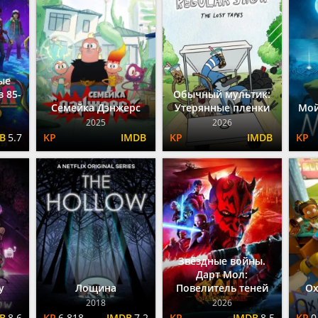
ые
з 85-
Обычный мультик:
Семейка Дэнжерс
Утерянные пленки
Мой
2025
2026
5.7
Звёздные войны.
Дарт Мол:
у
Лощина
Повелитель теней
Ох
2018
2026
8.6
6.818
7.2
8.5
0