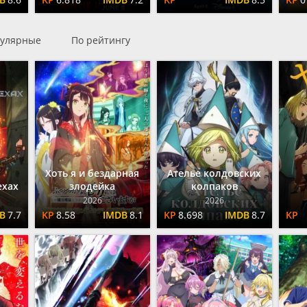
улярные
По рейтингу
Хоть я и бездарная
Ателье колдовских
ехах
злодейка
колпаков
2026
2026
7.7
8.58
8.1
8.698
8.7