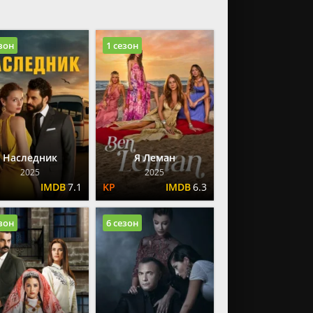
езон
1 сезон
Наследник
Я Леман
2025
2025
7.1
6.3
езон
6 сезон