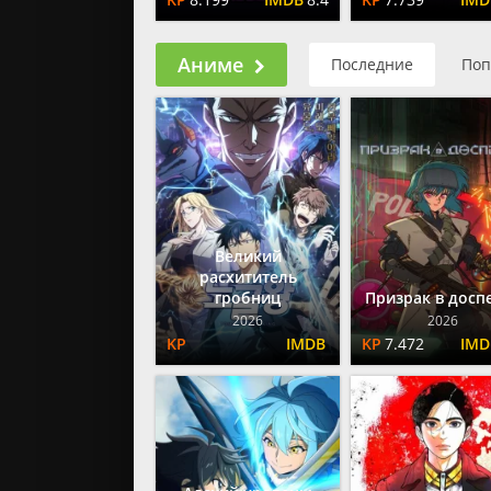
Аниме
Последние
Поп
Великий
расхититель
гробниц
Призрак в досп
2026
2026
7.472