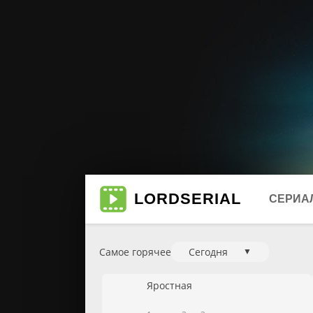
LORD
SERIAL
СЕРИА
Самое горячее
Сегодня
▼
Биогр
Мюзи
Яростная
Боеви