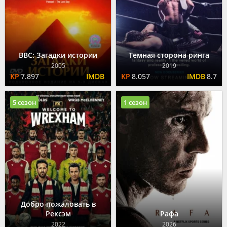
BBC: Загадки истории
Темная сторона ринга
2005
2019
7.897
8.057
8.7
5 сезон
1 сезон
Добро пожаловать в
Рексэм
Рафа
2022
2026