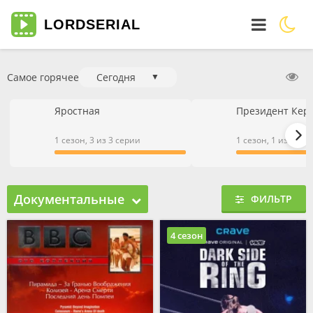
LORD
SERIAL
Самое горячее
Сегодня
▼
Яростная
Президент Кер
1 сезон, 3 из 3 серии
1 сезон, 1 из 1 се
Документальные
ФИЛЬТР
4 сезон