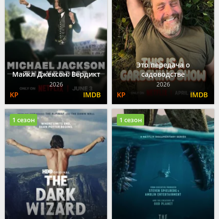
Это передача о
Майкл Джексон: Вердикт
садоводстве
2026
2026
1 сезон
1 сезон