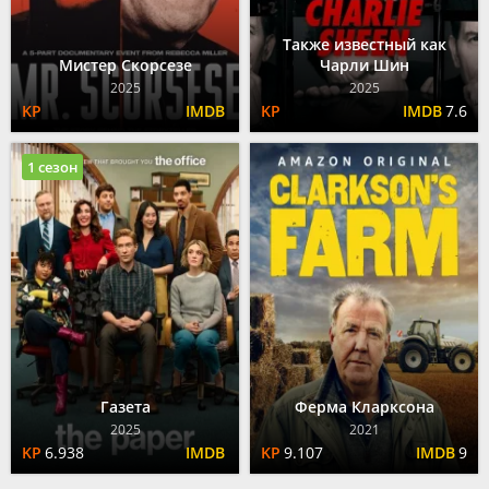
Также известный как
Мистер Скорсезе
Чарли Шин
2025
2025
7.6
1 сезон
Газета
Ферма Кларксона
2025
2021
6.938
9.107
9