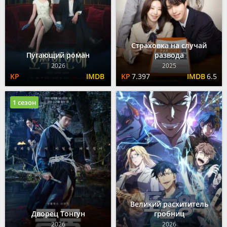
Страховка на случай
Пугающий роман
развода
2026
2025
7.397
6.5
1 сезон
Великий расхититель
Дворец Тонгун
гробниц
2026
2026