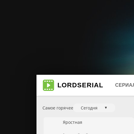
LORD
SERIAL
СЕРИА
Самое горячее
Сегодня
▼
Биогр
Мюзи
Яростная
Боеви