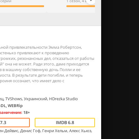
3 серии
1 сезон, 4 из 4 серии
льной привлекательности Эмма Робертсон,
частенько привлекают к проведению
громких, резонансных дел, отказаться от работы
 она не может. Ради этого, даме приходится
ив в машину собственную дочь Полли и ее
ста. В результате дети погибли, и теперь
роиня осознает, что имеет дело с
ц, TVShows, Украинский, HDrezka Studio
DL, WEBRip
раничение:
18+
7.3
6.8
ин Дейвис, Денис Гоф, Генри Хельм, Алекс Хьюз,