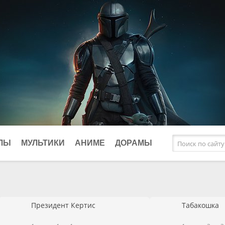
ЛЫ
МУЛЬТИКИ
АНИМЕ
ДОРАМЫ
афические
Исторические
Фэнтези
клы
Комедии
Президент Кертис
Табакошка
ки
Криминал