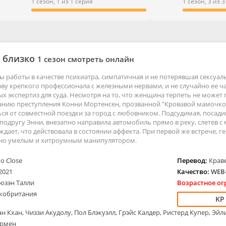
ые
Мелодрамы
1 сезон, 1 из 1 серия
1 сезон, 3 из 
ентальные
Приключения
тивы
Семейные
е
Триллеры
ы
Ужасы
 близко
1 сезон смотреть онлайн
Фантастика
ды работы в качестве психиатра, симпатичная и не потерявшая сексуа
аву крепкого профессионала с железными нервами, и не случайно ее 
х экспертиз для суда. Несмотря на то, что женщина терпеть не может 
анию преступления Конни Мортенсен, прозванной "Кровавой мамочкой"
ься от совместной поездки за город с любовником. Подсудимая, посад
одругу Энни, внезапно направила автомобиль прямо в реку, слетев с мо
дает, что действовала в состоянии аффекта. При первой же встрече, ге
но умелым и хитроумным манипулятором.
o Close
Перевод:
Краве
2021
Качество:
WEB-
юзэн Талли
Возрастное ог
кобритания
н Кхан, Чиззи Акудолу, Пол Блэкуэлл, Грэйс Калдер, Ристерд Купер, Эйл
армен