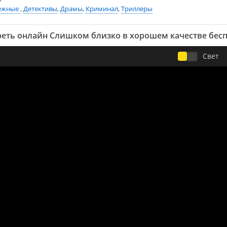
ежные
,
Детективы
,
Драмы
,
Криминал
,
Триллеры
еть онлайн Слишком близко в хорошем качестве бес
Свет