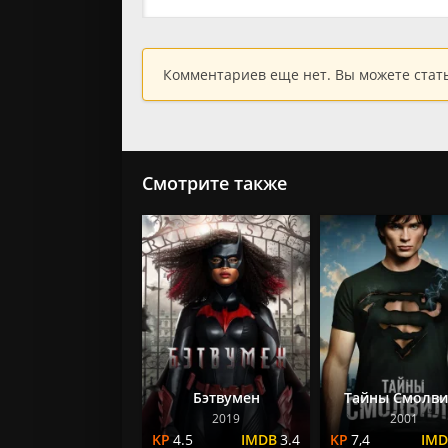
Комментариев еще нет. Вы можете стат
Смотрите также
Бэтвумен
Тайны Смолви
2019
2001
4.5
3.4
7,4