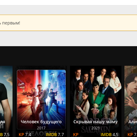
ь первым!
ля
Человек будущего
Скрывая нашу маму
Али
2017
2021
7,5
7.4
7.7
4,5
7