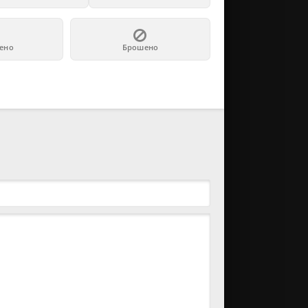
ено
Брошено