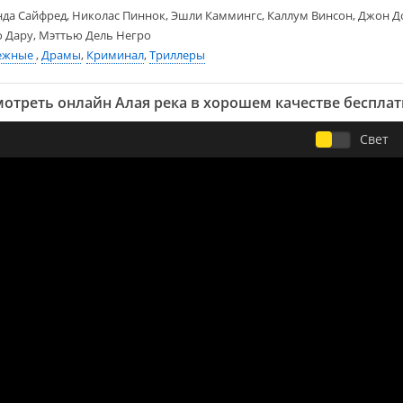
да Сайфред, Николас Пиннок, Эшли Каммингс, Каллум Винсон, Джон Д
 Дару, Мэттью Дель Негро
ежные
,
Драмы
,
Криминал
,
Триллеры
отреть онлайн Алая река в хорошем качестве беспла
Свет