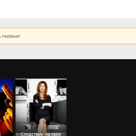
ь первым!
ы
Следствие по телу