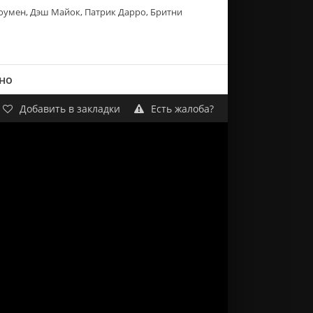
оумен, Дэш Майок, Патрик Дарро, Бритни
тно
Добавить в закладки
Есть жалоба?