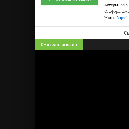
Актеры:
Аман
Олдфорд, Джо
Жанр:
Заруб
См
Смотреть онлайн