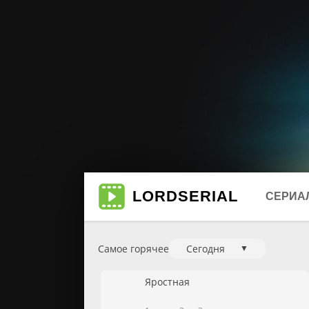
LORD
SERIAL
СЕРИА
Самое горячее
Сегодня
▼
Биогр
Мюзи
Яростная
Боеви