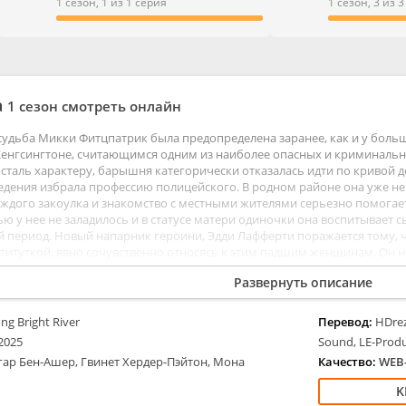
ые
Мелодрамы
1 сезон, 1 из 1 серия
1 сезон, 3 из 
ентальные
Приключения
тивы
Семейные
е
Триллеры
ы
Ужасы
а
1 сезон смотреть онлайн
Фантастика
 судьба Микки Фитцпатрик была предопределена заранее, как и у бол
енгсингтоне, считающимся одним из наиболее опасных и криминальн
 сталь характеру, барышня категорически отказалась идти по кривой
едения избрала профессию полицейского. В родном районе она уже не 
аждого закоулка и знакомство с местными жителями серьезно помогае
ю у нее не заладилось и в статусе матери одиночки она воспитывает 
 период. Новый напарник героини, Эдди Лафферти поражается тому, ч
титуткой, явно сочувственно относясь к этим падшим женщинам. Он не 
и героиня ищет ее, не веря в гибель. За последнее время участились с
Развернуть описание
ng Bright River
Перевод:
HDrez
2025
Sound, LE-Prod
гар Бен-Ашер, Гвинет Хердер-Пэйтон, Мона
Качество:
WEB-