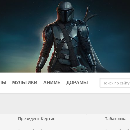
ЛЫ
МУЛЬТИКИ
АНИМЕ
ДОРАМЫ
афические
Исторические
Фэнтези
клы
Комедии
Президент Кертис
Табакошка
ки
Криминал