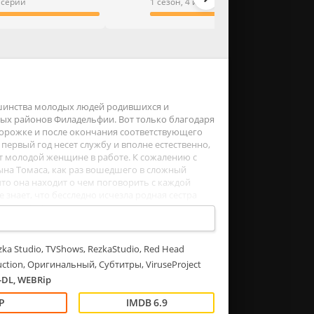
3 серии
1 сезон, 4 из 4 серии
ьшинства молодых людей родившихся и
ых районов Филадельфии. Вот только благодаря
 дорожке и после окончания соответствующего
первый год несет службу и вполне естественно,
т молодой женщине в работе. К сожалению с
сына Томаса, как раз вошедшего в сложный
то она находит о чем поговорить с каждой
знает, что бесследно исчезла родная сестра
лучаи убийства путан и этим предстоит заняться.
ka Studio, TVShows, RezkaStudio, Red Head
uction, Оригинальный, Субтитры, ViruseProject
DL, WEBRip
6.9