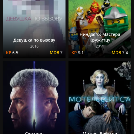
Ниндзяго: Мастера
Девушка по вызову
Кружитцу
2016
2011
6.5
7
8.1
7.4
Синхрон
Мотель Бейтсов