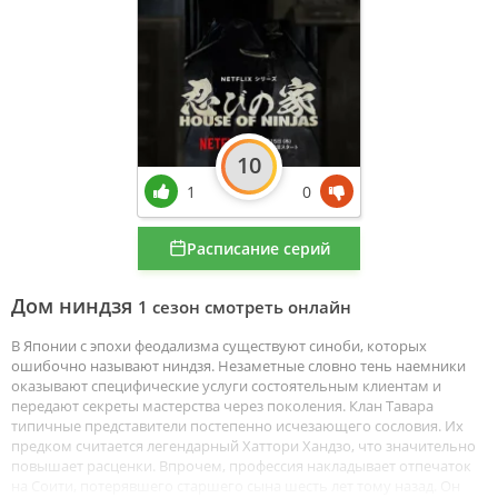
10
1
0
Расписание серий
Дом ниндзя
1 сезон смотреть онлайн
В Японии с эпохи феодализма существуют синоби, которых
ошибочно называют ниндзя. Незаметные словно тень наемники
оказывают специфические услуги состоятельным клиентам и
передают секреты мастерства через поколения. Клан Тавара
типичные представители постепенно исчезающего сословия. Их
предком считается легендарный Хаттори Хандзо, что значительно
повышает расценки. Впрочем, профессия накладывает отпечаток
на Соити, потерявшего старшего сына шесть лет тому назад. Он