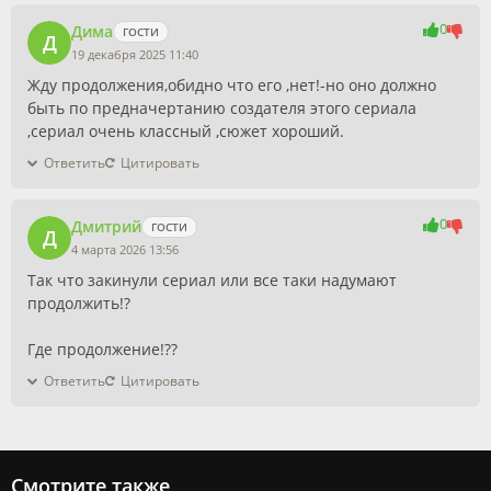
0
Дима
ГОСТИ
Д
19 декабря 2025 11:40
0
Жду продолжения,обидно что его ,нет!-но оно должно
быть по предначертанию создателя этого сериала
,сериал очень классный ,сюжет хороший.
Ответить
Цитировать
0
Дмитрий
ГОСТИ
Д
4 марта 2026 13:56
0
Так что закинули сериал или все таки надумают
продолжить!?
Где продолжение!??
Ответить
Цитировать
Смотрите также