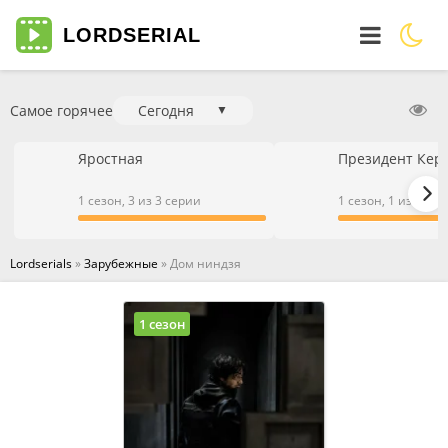
LORD
SERIAL
Самое горячее
Сегодня
▼
Яростная
Президент Кер
1 сезон, 3 из 3 серии
1 сезон, 1 из 1 се
Lordserials
»
Зарубежные
» Дом ниндзя
1 сезон