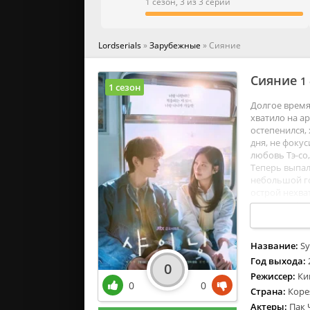
Военн
1 сезон, 3 из 3 серии
Докум
Детек
Lordserials
»
Зарубежные
» Сияние
Детски
Драм
Сияние
1
1 сезон
Долгое время
хватило на а
остепенился,
дня, не фоку
любовь Тэ-со
Теперь выпал
небольшой го
острой нехва
дама не забы
часто.
Название:
Sy
Год выхода:
0
Режиссер:
Ки
0
0
Страна:
Коре
Актеры:
Пак 