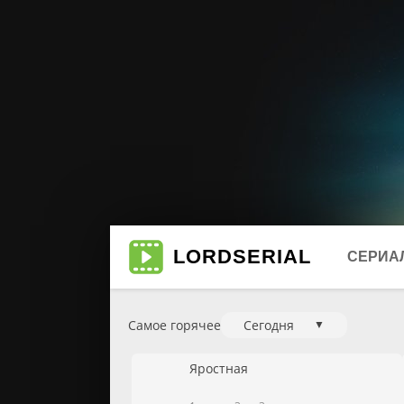
LORD
SERIAL
СЕРИА
Самое горячее
Сегодня
▼
Биогр
Мюзи
Яростная
Боеви