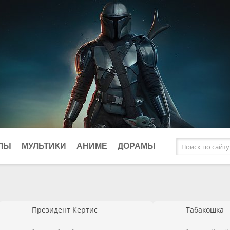
ЛЫ
МУЛЬТИКИ
АНИМЕ
ДОРАМЫ
афические
Исторические
Фэнтези
клы
Комедии
Президент Кертис
Табакошка
ки
Криминал