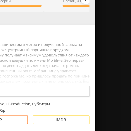
3 серии
1 сезон, 4 из 4 серии
я машинистом в метро и полученной зарплаты
 и эксцентричный парнишка порядком
ему получает максимум удовольствия от каждого
расной девушки по имени Мо Ын-а. Это первая
по девятнадцать лет когда начался роман.
й жизненный опыт. Избранница управляет
о госпоже Мо, но пришлось продать по причине
 свидетелем позитивных и не очень событий. Ёна
и иначе придется пользоваться достаточно
ox, LE-Production, Субтитры
Rip