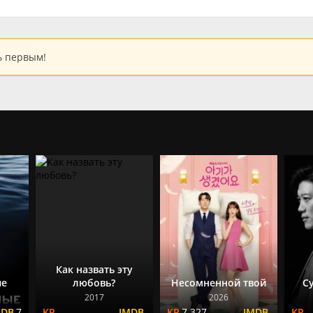
ь первым!
Как назвать эту
ые
любовь?
Несомненной твой
С
2017
2026
7
7.327