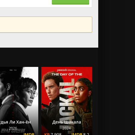
удья Ли Хан-ён
День Шакала
2026
2024
7.908
8.2