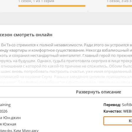
ые
Мелодрамы
1 сезон, 1 из 1 серия
1 сезон, 3 из 
ентальные
Приключения
тивы
Семейные
е
Триллеры
ы
Ужасы
 сезон смотреть онлайн
Фантастика
 Ён Тэ-со стремился к полной независимости. Ради этого он устроилс
ренду квартиры и комфортное существование. Некогда взбалмошный
 хоть и сохранил нестандартный менталитет. Главный герой по прежн
сируясь на будущем. Однако, судьба приготовила сюрприз в лице прек
, отношения с которой по какой-то причине не сложились. Обоим было 
 шанс вновь попробовать построить счастье, уже имея определенны
стиницей на окраине Сеула. Раньше заведение целиком принадлежал
тки денег. Ежедневно она общается с постояльцами, невольно являясь
ла в целом не против возобновить общение. Тем более поездом так ил
Развернуть описание
aining
Перевод:
SoftB
2026
Качество:
WEB
м Юн-джин
я Южная
Чин-ён, Ким Мин-джу