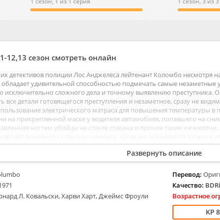
ые
Мелодрамы
1 сезон, 1 из 1 серия
1 сезон, 3 из 
ентальные
Приключения
тивы
Семейные
е
Триллеры
ы
Ужасы
1-12,13 сезон смотреть онлайн
Фантастика
их детективов полиции Лос Анджелеса лейтенант Коломбо несмотря н
 обладает удивительной способностью подмечать самые незаметные ул
 исключительно сложного дела и точному выявлению преступника. О
ь все детали готовящегося преступления и незаметное, сразу не види
спользование электрического матраса для повышения температуры в 
ени на прикрепленной маске у водителя автомобиля, попавшего на сн
тавленная ногтем убийцы на стекле стакана и прочие такие же мелочи,
одводят виновного к такому моменту, когда он оказывается загнан в 
ляет подозреваемого в отделение и приступает к очередному делу, уве
Развернуть описание
етный плащ.
olumbo
Перевод:
Ориг
1971
Качество:
BDRi
рнард Л. Ковальски, Харви Харт, Джеймс Фроули
Возрастное ог
8