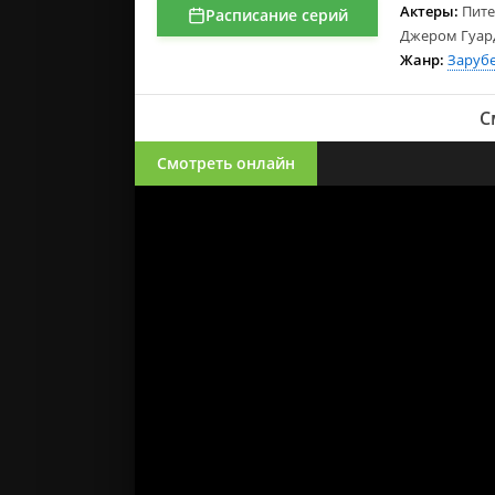
Актеры:
Пите
Расписание серий
Джером Гуард
Жанр:
Заруб
С
Смотреть онлайн