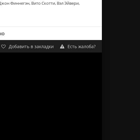
Джон Финнегэн, Вито Скотти, Вэл Эйвери,
но
Добавить в закладки
Есть жалоба?