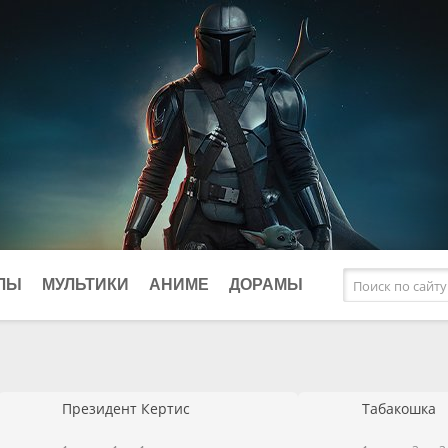
ЛЫ
МУЛЬТИКИ
АНИМЕ
ДОРАМЫ
афические
Исторические
Фэнтези
клы
Комедии
Президент Кертис
Табакошка
ки
Криминал