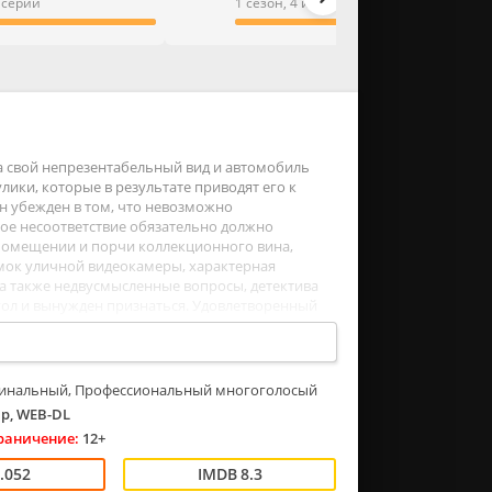
3 серии
1 сезон, 4 из 4 серии
а свой непрезентабельный вид и автомобиль
ики, которые в результате приводят его к
н убежден в том, что невозможно
мое несоответствие обязательно должно
помещении и порчи коллекционного вина,
имок уличной видеокамеры, характерная
 а также недвусмысленные вопросы, детектива
угол и вынужден признаться. Удовлетворенный
ренно доставая из кармана сигару и надевая
инальный, Профессиональный многоголосый
p, WEB-DL
раничение:
12+
.052
8.3