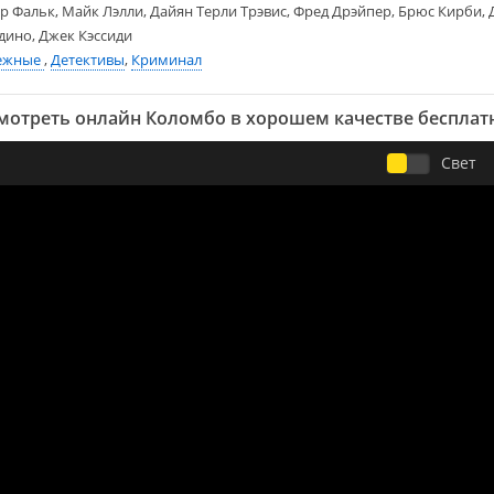
р Фальк, Майк Лэлли, Дайян Терли Трэвис, Фред Дрэйпер, Брюс Кирби, 
ино, Джек Кэссиди
ежные
,
Детективы
,
Криминал
мотреть онлайн Коломбо в хорошем качестве бесплат
Свет