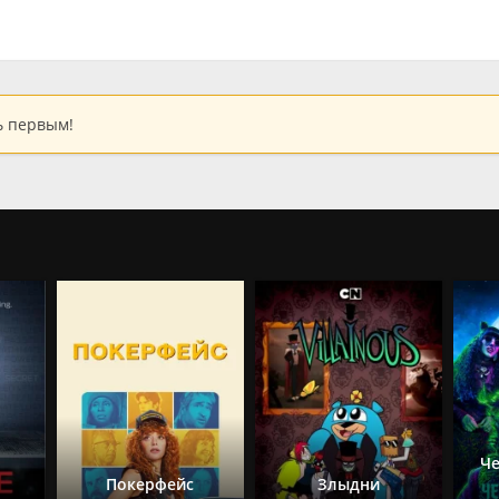
ь первым!
Че
Покерфейс
Злыдни