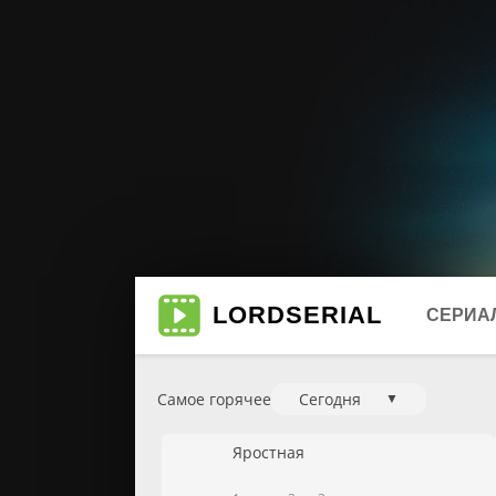
LORD
SERIAL
СЕРИА
Самое горячее
Сегодня
▼
Биогр
Мюзи
Яростная
Боеви