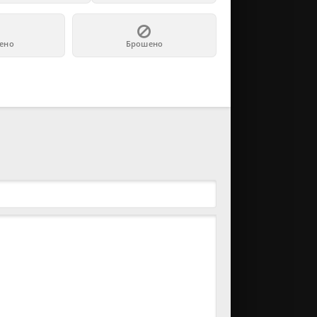
ено
Брошено