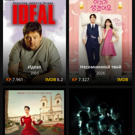
Идеал
Несомненной твой
2005
2026
7.961
8.2
7.327