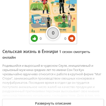
0
0
0
Сельская жизнь в Ëннири
1 сезон смотреть
онлайн
Родившийся и выросший в чудесном Сеуле, инициативный и
серьезный мужчина средних лет по имени Сон Тхэ Кун
чрезвычайно вдумчиво относится к работе в крупной фирме "Мат
Стори", занимающейся производством овощных консервов и
полуфабрикатов. Последнее время в отдел где он трудится
поступило аномальное число жалоб на качество продукции и
раздраженный претензиями персонаж высказывает свое мнение
непосредственному начальнику, господину Чхве. Дело в том, что
для переработки у поставщиков закупается капуста не
Развернуть описание
надлежащего качества и выход из тупика лишь один, выращивать