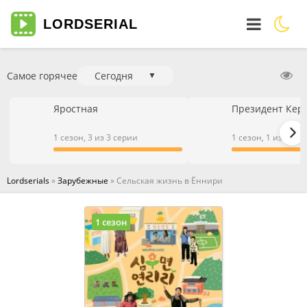
LORD
SERIAL
Самое горячее
Сегодня
▼
Яростная
Президент Кер
1 сезон, 3 из 3 серии
1 сезон, 1 из 1 се
Lordserials
»
Зарубежные
» Сельская жизнь в Ëннири
1 сезон