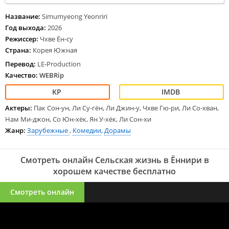
ее самим. Недолюбливающий подчиненного босс предлагает ему
отправиться в далекое поселение Ённири, чтобы открыть там
Название:
Simumyeong Yeonriri
филиал и реализовать собственный проект. Не ожидавший
Год выхода:
2026
подобного поворота герой собирает вещи и в этот момент из
Режиссер:
Чхве Ён-су
Торонто неожиданно возвращается жена Чо Ми Рё с тремя
Страна:
Корея Южная
сыновьями. Все они едут в деревню, где знакомятся с хитрым
старостой Им Джу Хёном, выбирают дом для проживания и
Перевод:
LE-Production
начинают налаживать контакты с местным населением. В
Качество:
WEBRip
предложенном доме отсутствуют свет и вода, а удобства
расположены во дворе.
Актеры:
Пак Сон-ун, Ли Су-гён, Ли Джин-у, Чхве Гю-ри, Ли Со-хван,
Нам Ми-джон, Со Юн-хёк, Ян У-хёк, Ли Сон-хи
Жанр:
Зарубежные
,
Комедии
,
Дорамы
Смотреть онлайн Сельская жизнь в Ëннири в
хорошем качестве бесплатно
Смотреть онлайн