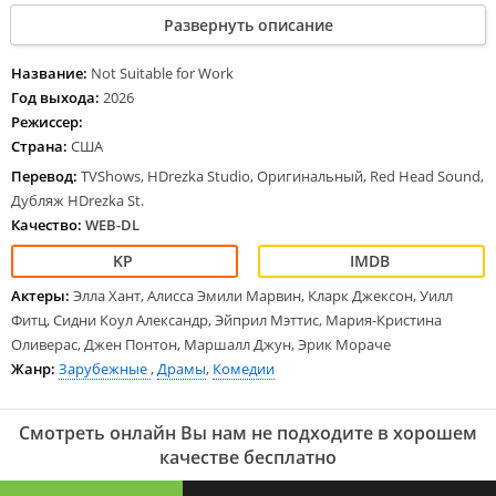
Манхэттена под названием Мюррей-Халл, довольно модном и
Развернуть описание
пафосном месте. Первая занимает должность в достаточно
известном инновационном банке, тогда как вторая трудится
личным ассистентом у раскрученного стилиста, обладающего
Название:
Not Suitable for Work
непростым характером. Вскоре после заселения красавицы
Год выхода:
2026
знакомятся с тремя симпатичными парнями, проживающими в
Режиссер:
квартире напротив. Студент медицинского факультета Кел
Страна:
США
Вашингтон страстно мечтает об артистической карьере, Дэвис
трудится в том же финансовом учреждении, что и Джей, тогда как
Перевод:
TVShows, HDrezka Studio, Оригинальный, Red Head Sound,
Джош является сыном медиамагната, но желает доказать
Дубляж HDrezka St.
властному папаше, что отлично обойдется без его денег и связей.
Качество:
WEB-DL
Актеры:
Элла Хант, Алисса Эмили Марвин, Кларк Джексон, Уилл
Фитц, Сидни Коул Александр, Эйприл Мэттис, Мария-Кристина
Оливерас, Джен Понтон, Маршалл Джун, Эрик Мораче
Жанр:
Зарубежные
,
Драмы
,
Комедии
Смотреть онлайн Вы нам не подходите в хорошем
качестве бесплатно