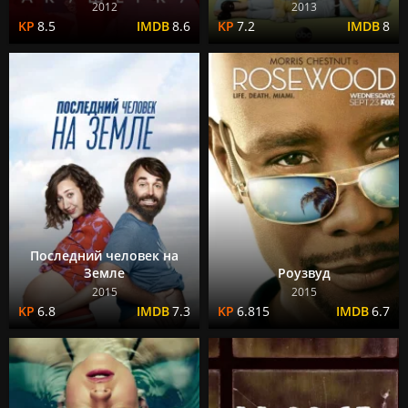
2012
2013
8.5
8.6
7.2
8
Последний человек на
Земле
Роузвуд
2015
2015
6.8
7.3
6.815
6.7