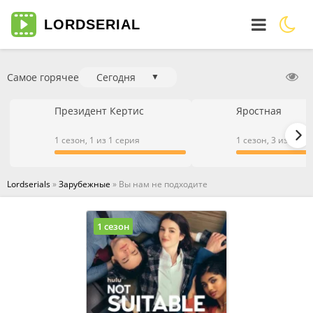
LORD
SERIAL
Самое горячее
Сегодня
▼
Президент Кертис
Яростная
1 сезон, 1 из 1 серия
1 сезон, 3 из 3 се
Lordserials
»
Зарубежные
» Вы нам не подходите
1 сезон