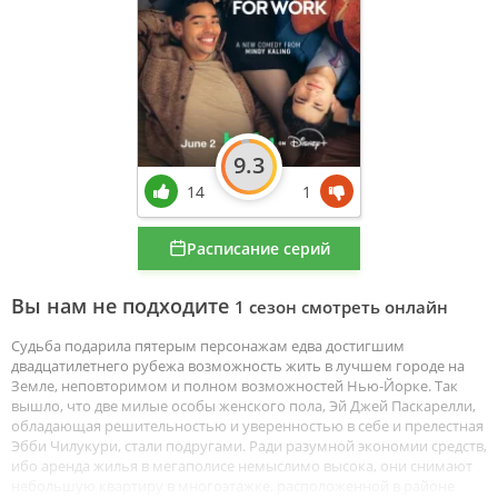
9.3
14
1
Расписание серий
Вы нам не подходите
1 сезон смотреть онлайн
Судьба подарила пятерым персонажам едва достигшим
двадцатилетнего рубежа возможность жить в лучшем городе на
Земле, неповторимом и полном возможностей Нью-Йорке. Так
вышло, что две милые особы женского пола, Эй Джей Паскарелли,
обладающая решительностью и уверенностью в себе и прелестная
Эбби Чилукури, стали подругами. Ради разумной экономии средств,
ибо аренда жилья в мегаполисе немыслимо высока, они снимают
небольшую квартиру в многоэтажке, расположенной в районе