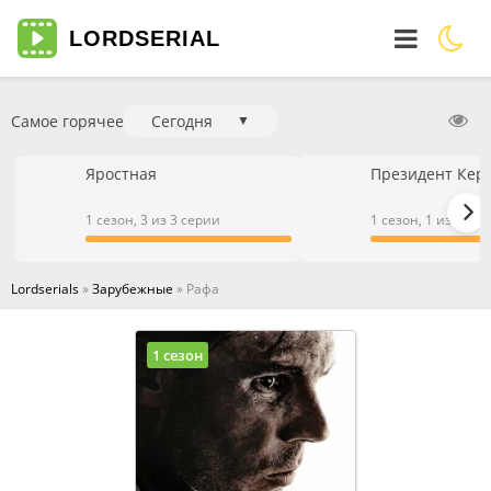
LORD
SERIAL
Самое горячее
Сегодня
▼
Яростная
Президент Кер
1 сезон, 3 из 3 серии
1 сезон, 1 из 1 се
Lordserials
»
Зарубежные
» Рафа
1 сезон