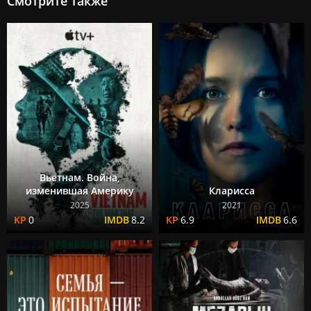
Смотрите также
Вьетнам. Война,
изменившая Америку
Кларисса
2025
2021
0
8.2
6.9
6.6