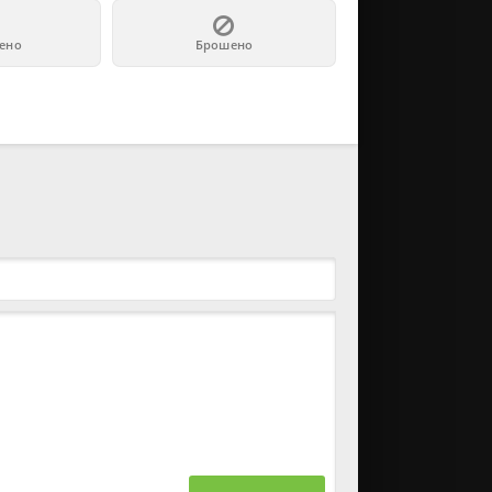
ено
Брошено