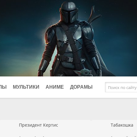
ЛЫ
МУЛЬТИКИ
АНИМЕ
ДОРАМЫ
афические
Исторические
Фэнтези
клы
Комедии
Президент Кертис
Табакошка
ки
Криминал