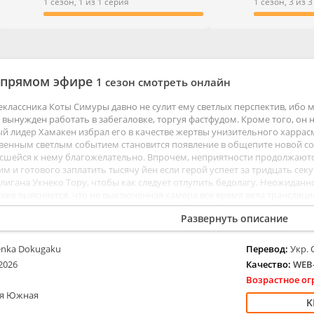
ые
Мелодрамы
1 сезон, 1 из 1 серия
1 сезон, 3 из 
ентальные
Приключения
тивы
Семейные
е
Триллеры
ы
Ужасы
 прямом эфире
1 сезон смотреть онлайн
Фантастика
классника Коты Симуры давно не сулит ему светлых перспектив, ибо м
 вынужден работать в забегаловке, торгуя фастфудом. Кроме того, он н
 лидер Хамакен избрал его в качестве жертвы унизительного харрас
твенным светлым событием становится появление в общепите новой с
сшейся к нему благожелательно. Впрочем, неприятности продолжаются
им и готового заплатить тысячу йен если герой успеет за тридцать сек
игана Укнеко Тору, чтобы как следует отлупить бедолагу. Неожиданно
озже выясняется, что не выключенная камера все время вела трансляци
ить подобные зрелища на поток, малый находит в интернете канал, где
Развернуть описание
enka Dokugaku
Перевод:
Укр. 
2026
Качество:
WEB-
Возрастное ог
я Южная