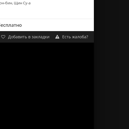
он-бин, Щин Су-а
бесплатно
Добавить в закладки
Есть жалоба?