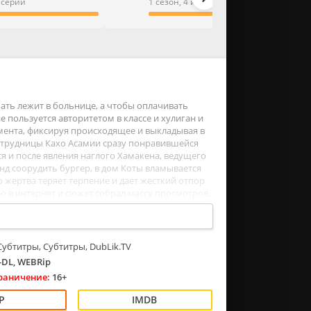
3 серии
1 сезон, 4 из 4 серии
ать лежит в больнице, а чтобы оплачивать
е пользуется авторитетом в классе и хулиган и
мента, фиксируя происходящее и выкладывая в
отрудницы Кахо Асамии сразу понравившейся
 и после явления наглого Хамакена, ведущего
унд соорудить бургер, в дом Коты вламывается
 жертва теряет терпение и дает жесткий отпор
ю в интернет и сюжет собрал массу просмотров.
 Человек в маске обучает искусству драки.
Субтитры, Субтитры, DubLik.TV
DL, WEBRip
раничение:
16+