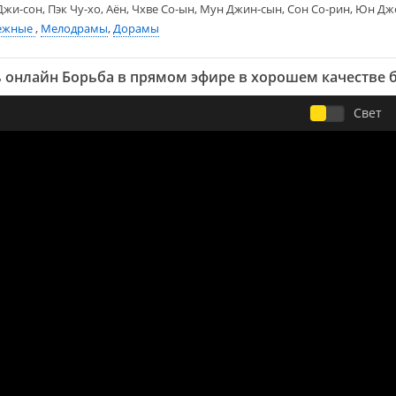
жи-сон, Пэк Чу-хо, Аён, Чхве Со-ын, Мун Джин-сын, Сон Со-рин, Юн Дж
ежные
,
Мелодрамы
,
Дорамы
 онлайн Борьба в прямом эфире в хорошем качестве 
Свет