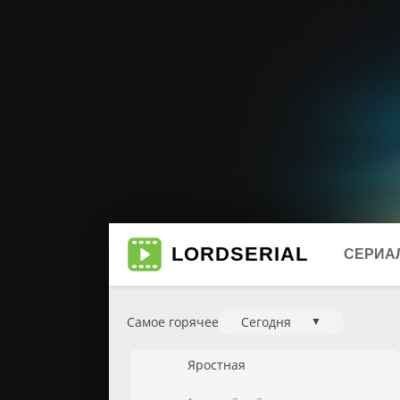
LORD
SERIAL
СЕРИА
Самое горячее
Сегодня
▼
Биогр
Мюзи
Яростная
Боеви