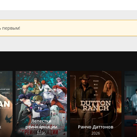
ь первым!
Лепестки
к
реинкарнации
Ранчо Даттонов
2026
2026