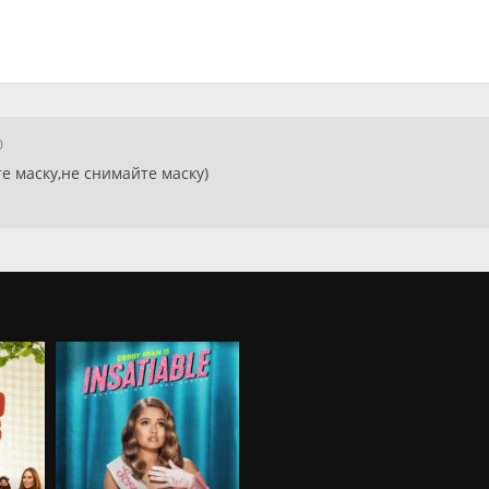
0
те маску,не снимайте маску)