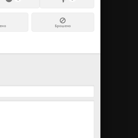
ено
Брошено