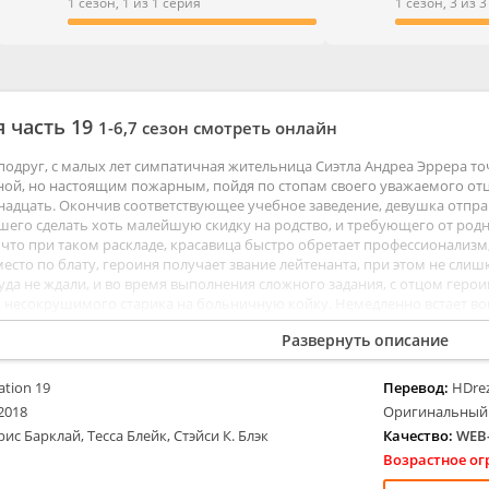
ые
Мелодрамы
1 сезон, 1 из 1 серия
1 сезон, 3 из 
ентальные
Приключения
тивы
Семейные
е
Триллеры
ы
Ужасы
 часть 19
1-6,7 сезон смотреть онлайн
Фантастика
подруг, с малых лет симпатичная жительница Сиэтла Андреа Эррера точ
ной, но настоящим пожарным, пойдя по стопам своего уважаемого от
адцать. Окончив соответствующее учебное заведение, девушка отправ
шего сделать хоть малейшую скидку на родство, и требующего от родн
что при таком раскладе, красавица быстро обретает профессионализм, 
место по блату, героиня получает звание лейтенанта, при этом не сли
уда не ждали, и во время выполнения сложного задания, с отцом геро
несокрушимого старика на больничную койку. Немедленно встает вопр
кандидатами, причем Андреа, и ее конкурент Джек Гибсон именно сей
Развернуть описание
ation 19
Перевод:
HDrez
2018
Оригинальный
рис Барклай, Тесса Блейк, Стэйси К. Блэк
Качество:
WEB-
Возрастное ог