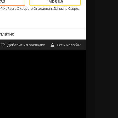
7.2
6.9
й Хейден, Окьерете Онаодован, Даниэль Савре,
сплатно
Добавить в закладки
Есть жалоба?