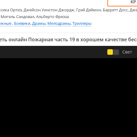
сика Ортиз, Джейсон Уинстон Джордж, Грэй Дэймон, Барретт Досс, Дже
 Мигель Сандовал, Альберто Фрезза
ежные
,
Боевики
,
Драмы
,
Мелодрамы
,
Триллеры
ть онлайн Пожарная часть 19 в хорошем качестве бе
Свет