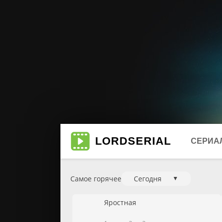
LORD
SERIAL
СЕРИА
Самое горячее
Сегодня
▼
Биогр
Мюзи
Яростная
Боеви