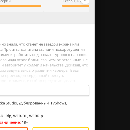
3 серии
1 сезон, 4 из 4 серии
но знала, что станет не звездой экрана или
ца Прюитта, капитана станции пожаротушения
ляется работать под начало сурового папаши,
ого чада втрое большего, чем от остальных. Не
и авторитет у коллег и начальства. Доказав, что
шком задумываясь о развитии карьеры. Беда
ини происходит сердечный приступ,
ос о замене, и выбор предстоит сделать
час затеяли пылкий роман.
ka Studio, Дублированный, TVShows,
DLRip, WEB-DL, WEBRip
раничение:
18+