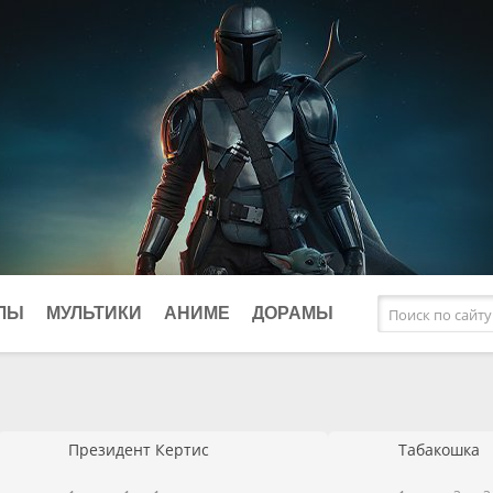
ЛЫ
МУЛЬТИКИ
АНИМЕ
ДОРАМЫ
афические
Исторические
Фэнтези
клы
Комедии
Президент Кертис
Табакошка
ки
Криминал