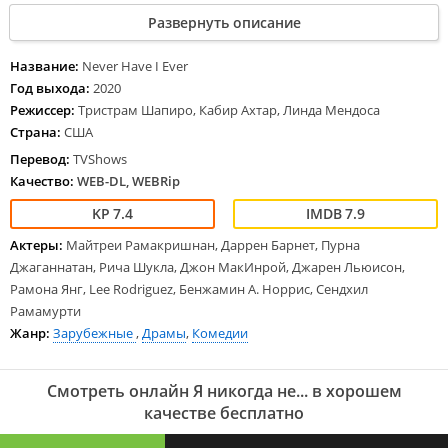
иконами. Деви отправляется в школу где постоянно попадает в
Развернуть описание
смешные ситуации, которые не приносят ничего хорошего.
Название:
Never Have I Ever
Год выхода:
2020
Режиссер:
Тристрам Шапиро, Кабир Ахтар, Линда Мендоса
Страна:
США
Перевод:
TVShows
Качество:
WEB-DL, WEBRip
7.4
7.9
Актеры:
Майтреи Рамакришнан, Даррен Барнет, Пурна
Джаганнатан, Рича Шукла, Джон МакИнрой, Джарен Льюисон,
Рамона Янг, Lee Rodriguez, Бенжамин А. Норрис, Сендхил
Рамамурти
Жанр:
Зарубежные
,
Драмы
,
Комедии
Смотреть онлайн Я никогда не... в хорошем
качестве бесплатно