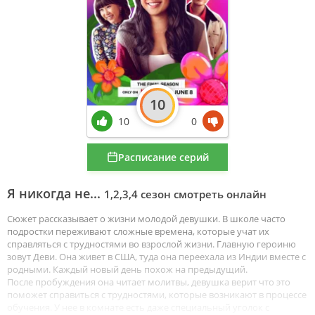
10
10
0
Расписание серий
Я никогда не...
1,2,3,4 сезон смотреть онлайн
Сюжет рассказывает о жизни молодой девушки. В школе часто
подростки переживают сложные времена, которые учат их
справляться с трудностями во взрослой жизни. Главную героиню
зовут Деви. Она живет в США, туда она переехала из Индии вместе с
родными. Каждый новый день похож на предыдущий.
После пробуждения она читает молитвы, девушка верит что это
поможет справиться с трудностями, которые возникают в процессе
обучения. У нее в комнате есть даже специальный уголок с