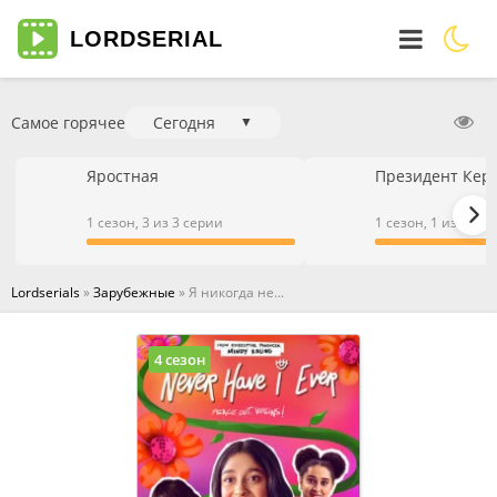
LORD
SERIAL
Самое горячее
Сегодня
▼
Яростная
Президент Кер
1 сезон, 3 из 3 серии
1 сезон, 1 из 1 се
Lordserials
»
Зарубежные
» Я никогда не...
4 сезон