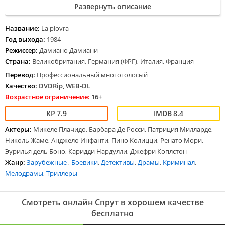
Развернуть описание
работа важнее всего и вскоре она совершает новое открытие.
Обнаруживается связь между гибелью маркизы аристократки и
комиссара.
Название:
La piovra
Год выхода:
1984
Режиссер:
Дамиано Дамиани
Страна:
Великобритания, Германия (ФРГ), Италия, Франция
Перевод:
Профессиональный многоголосый
Качество:
DVDRip, WEB-DL
Возрастное ограничение:
16+
7.9
8.4
Актеры:
Микеле Плачидо, Барбара Де Росси, Патриция Милларде,
Николь Жаме, Анджело Инфанти, Пино Колицци, Ренато Мори,
Эурилья дель Боно, Каридди Нардулли, Джефри Коплстон
Жанр:
Зарубежные
,
Боевики
,
Детективы
,
Драмы
,
Криминал
,
Мелодрамы
,
Триллеры
Смотреть онлайн Спрут в хорошем качестве
бесплатно