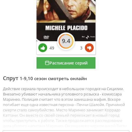
9.4
49
3
Расписание серий
Спрут
1-9,10 сезон смотреть онлайн
Действие сериала происходит в небольшом городке на Сицилии.
Внезапно убивают начальника уголовного розыска - комиссара
Маринео. Полиция считает что в этом замешана мафия. Вскоре
погибает еще одна известная персона - Печчи Шалойя. Причиной
смерти стало самоубийство. Место Маринео занимает Коррадо
Каттани. Он вместе со своей семьей переезжает в новый город
чтобы приступить к работе. Также продолжается расследование
дела убитого капитана Маринео. Он сошелся с наркоманкой Титти
Печчи Шалойя, не желая этого Коррадо влюбляется в нее. Но