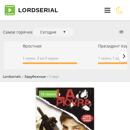
LORD
SERIAL
Самое горячее
Сегодня
▼
Яростная
Президент Кер
1 сезон, 3 из 3 серии
1 сезон, 1 из 1 се
Lordserials
»
Зарубежные
» Спрут
10 сезон