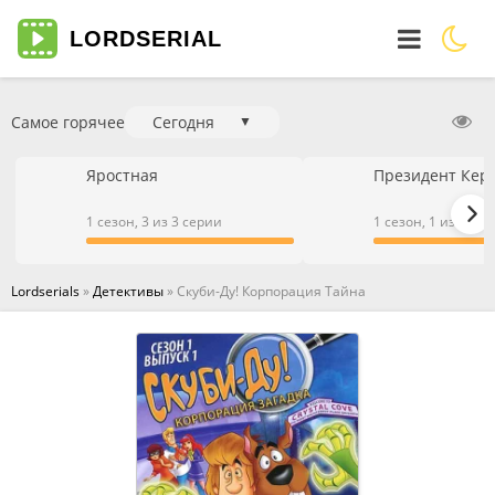
LORD
SERIAL
Самое горячее
Сегодня
▼
Яростная
Президент Кер
1 сезон, 3 из 3 серии
1 сезон, 1 из 1 се
Lordserials
»
Детективы
» Скуби-Ду! Корпорация Тайна