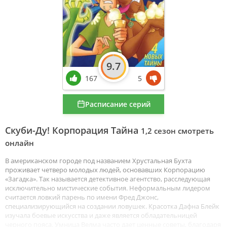
9.7
167
5
Расписание серий
Скуби-Ду! Корпорация Тайна
1,2 сезон смотреть
онлайн
В американском городе под названием Хрустальная Бухта
проживает четверо молодых людей, основавших Корпорацию
«Загадка». Так называется детективное агентство, расследующая
исключительно мистические события. Неформальным лидером
считается ловкий парень по имени Фред Джонс,
специализирующийся на создании ловушек. Красотка Дафна Блейк
изучала боевые искусства и даже является обладательницей
черного пояса. Умница Велма часто дает ценные советы, благодаря