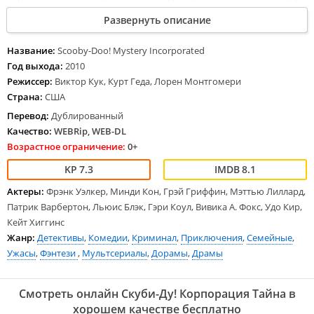
энциклопедическим знаниям. Наконец, Шэгги со своей собакой по
Развернуть описание
кличке Скуби чаще всего служит источником неприятностей и
втягивает товарищей во всевозможные авантюры. Недавно жители
Кристал-Коув нашли диск со странными надписями. Главные герои
Название:
Scooby-Doo! Mystery Incorporated
полагают, что артефакт указывает на местонахождение проклятого
Год выхода:
2010
сокровища. Разумеется, обойти подобную вещицу стороной
Режиссер:
Виктор Кук, Курт Геда, Лорен Монтгомери
молодые люди не могут и стараются разгадать секрет символов.
Страна:
США
Перевод:
Дублированный
Качество:
WEBRip, WEB-DL
Возрастное ограничение:
0+
7.3
8.1
Актеры:
Фрэнк Уэлкер, Минди Кон, Грэй Гриффин, Мэттью Лиллард,
Патрик Варбертон, Льюис Блэк, Гэри Коул, Вивика А. Фокс, Удо Кир,
Кейт Хиггинс
Жанр:
Детективы
,
Комедии
,
Криминал
,
Приключения
,
Семейные
,
Ужасы
,
Фэнтези
,
Мультсериалы
,
Дорамы
,
Драмы
Смотреть онлайн Скуби-Ду! Корпорация Тайна в
хорошем качестве бесплатно