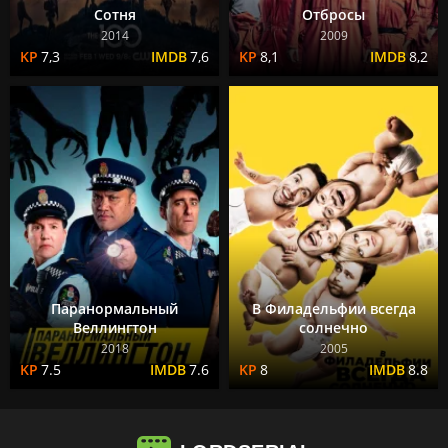
Сотня
Отбросы
2014
2009
7,3
7,6
8,1
8,2
Паранормальный
В Филадельфии всегда
Веллингтон
солнечно
2018
2005
7.5
7.6
8
8.8