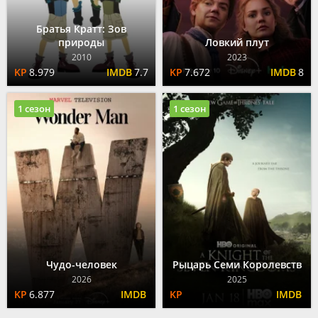
Братья Кратт: Зов
природы
Ловкий плут
2010
2023
8.979
7.7
7.672
8
1 сезон
1 сезон
Чудо-человек
Рыцарь Семи Королевств
2026
2025
6.877