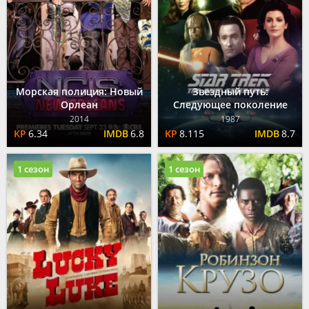
Морская полиция: Новый
Звездный путь:
Орлеан
Следующее поколение
2014
1987
6.34
6.8
8.115
8.7
1 сезон
1 сезон