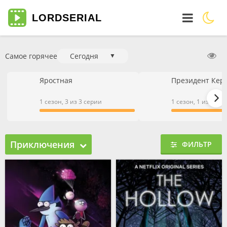
LORD
SERIAL
Самое горячее
Сегодня
▼
Яростная
Президент Кер
1 сезон, 3 из 3 серии
1 сезон, 1 из 1 се
Приключения
ФИЛЬТР