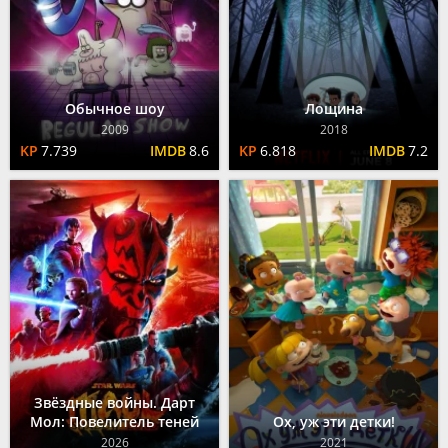
Обычное шоу
Лощина
2009
2018
7.739
8.6
6.818
7.2
Звёздные войны. Дарт
Мол: Повелитель теней
Ох, уж эти детки!
2026
2021