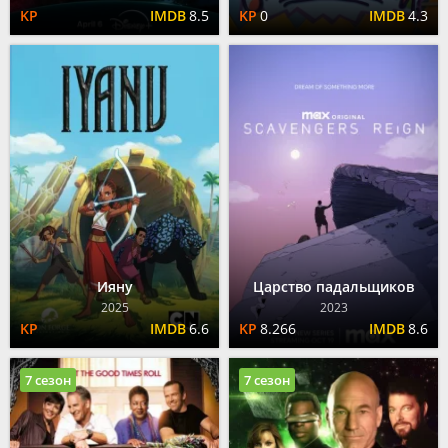
8.5
0
4.3
Ияну
Царство падальщиков
2025
2023
6.6
8.266
8.6
7 сезон
7 сезон