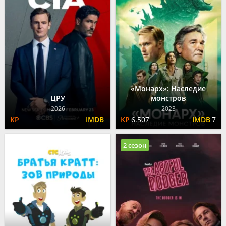
«Монарх»: Наследие
ЦРУ
монстров
2026
2023
6.507
7
2 сезон