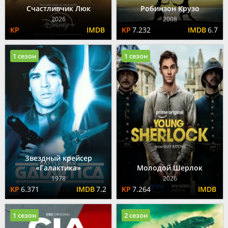
Счастливчик Люк
Робинзон Крузо
2026
2008
7.232
6.7
1 сезон
1 сезон
Звездный крейсер
«Галактика»
Молодой Шерлок
1978
2026
6.371
7.2
7.264
1 сезон
2 сезон