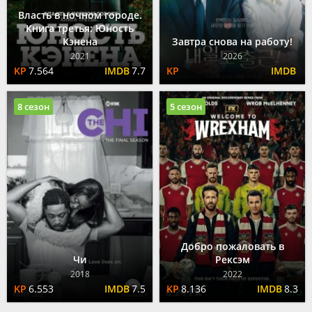
Власть в ночном городе.
Книга третья: Юность
Кэнена
Завтра снова на работу!
2021
2026
7.564
7.7
8 сезон
5 сезон
Добро пожаловать в
Чи
Рексэм
2018
2022
6.553
7.5
8.136
8.3