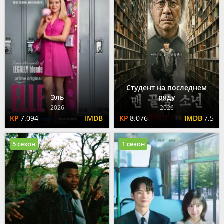
Студент на последнем
Эль
ряду
2026
2026
7.094
8.076
7.5
5 сезон
1 сезон