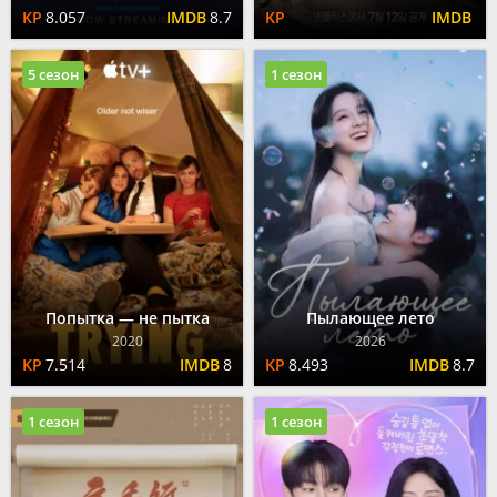
8.057
8.7
5 сезон
1 сезон
Попытка — не пытка
Пылающее лето
2020
2026
7.514
8
8.493
8.7
1 сезон
1 сезон