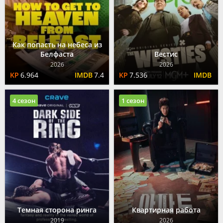
Как попасть на небеса из
Белфаста
Вестис
2026
2026
6.964
7.4
7.536
4 сезон
1 сезон
Темная сторона ринга
Квартирная работа
2019
2026