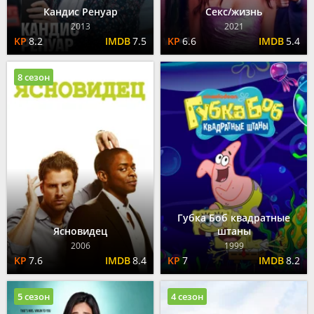
Кандис Ренуар
Секс/жизнь
2013
2021
8.2
7.5
6.6
5.4
8 сезон
Губка Боб квадратные
Ясновидец
штаны
2006
1999
7.6
8.4
7
8.2
5 сезон
4 сезон