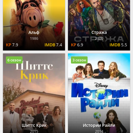
Альф
Стража
1986
2020
7.9
7.4
6.9
5.5
6 сезон
3 сезон
Шиттс Крик
Истории Райли
2015
2014