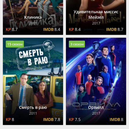
Удивительная миссис
Клиника
Мейзел
2001
2017
8.7
8.4
8.4
8.7
15 сезон
3 сезон
Смерть в раю
Орвилл
2011
2017
8
7.8
7.5
8