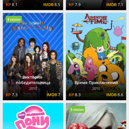
8.1
8.5
7.9
7.1
4 сезон
Виктория-
победительница
Время Приключений
2010
2010
7.3
7
8.3
8.6
5 сезон