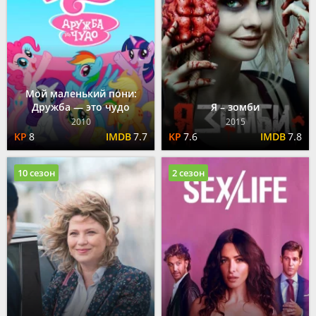
Мой маленький пони:
Дружба — это чудо
Я – зомби
2010
2015
8
7.7
7.6
7.8
10 сезон
2 сезон